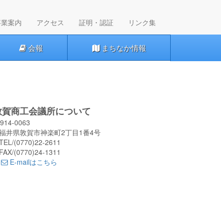
t)
事業案内
アクセス
証明・認証
リンク集
会報
まちなか情報
敦賀商工会議所について
914-0063
井県敦賀市神楽町2丁目1番4号
EL/(0770)22-2611
AX/(0770)24-1311
E-mailはこちら