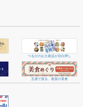
つるがのお土産品が目白押し
五感で巡る、敦賀の美食
せ