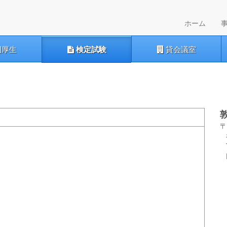
(curren
ホーム
利厚生
検定試験
貸会議室
〒
福
T
F